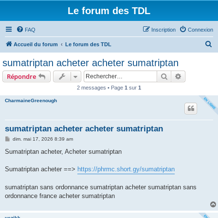
Le forum des TDL
FAQ
Inscription
Connexion
R
Accueil du forum
Le forum des TDL
e
sumatriptan acheter acheter sumatriptan
c
Rechercher
Recherche 
Répondre
h
2 messages • Page
1
sur
1
e
CharmaineGreenough
r
c
h
sumatriptan acheter acheter sumatriptan
e
M
dim. mai 17, 2026 8:39 am
e
r
s
Sumatriptan acheter, Acheter sumatriptan
s
a
g
Sumatriptan acheter ==>
https://phrmc.short.gy/sumatriptan
e
sumatriptan sans ordonnance sumatriptan acheter sumatriptan sans
ordonnance france acheter sumatriptan
yezikk