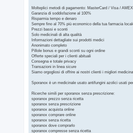
Molteplici metodi di pagamento: MasterCard / Visa / AMEX /
Garanzia di soddisfazione al 100%
Risparmia tempo e denaro
Sempre fino al 70% più economico della tua farmacia local
Prezzi bassi e sconti
Solo medicinali di alta qualità
Informazioni dettagliate sui prodotti medici
Anonimato completo
Pillole bonus e grandi sconti su ogni ordine
Offerte speciali per i clienti abituali
Consegna e totale privacy
Transazioni in linea sicure
Siamo orgogliosi di offrire ai nostri clienti i migliori medicina
Sporanox è un medicinale usato antifungini azolici usati per
Ricerche simili per sporanox senza prescrizione:
sporanox prezzo senza ricetta
sporanox senza prescrizione
sporanox acquista online
sporanox comprare online
sporanox senza ricetta
sporanox dove comprarlo
sporanox compresse senza ricetta