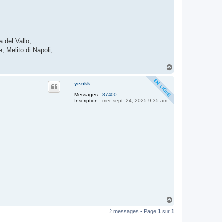
 del Vallo,
, Melito di Napoli,
H
a
u
yezikk
t
Messages :
87400
Inscription :
mer. sept. 24, 2025 9:35 am
H
a
2 messages • Page
1
sur
1
u
t