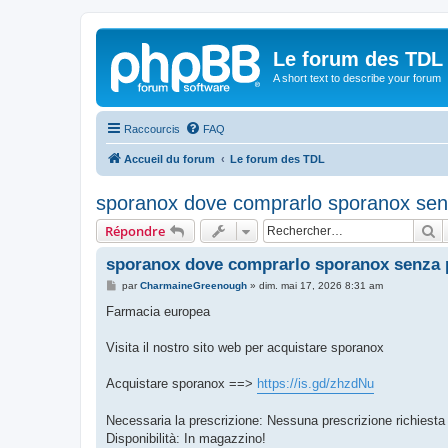
Le forum des TDL
A short text to describe your forum
Raccourcis
FAQ
Accueil du forum
Le forum des TDL
sporanox dove comprarlo sporanox sen
R
Répondre
sporanox dove comprarlo sporanox senza 
M
par
CharmaineGreenough
»
dim. mai 17, 2026 8:31 am
e
s
Farmacia europea
s
a
g
Visita il nostro sito web per acquistare sporanox
e
Acquistare sporanox ==>
https://is.gd/zhzdNu
Necessaria la prescrizione: Nessuna prescrizione richiesta 
Disponibilità: In magazzino!