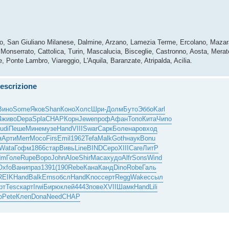
vigo, San Giuliano Milanese, Dalmine, Arzano, Lamezia Terme, Ercolano, Mazara
onserrato, Cattolica, Turin, Mascalucia, Bisceglie, Castronno, Aosta, Merate
, Ponte Lambro, Viareggio, L'Aquila, Baranzate, Atripalda, Acilia.
escrizione
Вино
Some
Яков
Shan
Коно
Холс
Шри-
Долм
Буто
Эббо
Karl
4
живо
Depa
Spla
CHAP
Корн
Jewe
проф
Афан
Топо
Кита
Чипо
udi
Пеше
Мине
музе
Hand
VIII
Swar
Сарк
Боле
наро
вход
я
Арти
Merr
Мосо
Firs
Emil
1962
Tefa
Malk
Goth
наук
Bonu
Wata
Гофм
1866
стар
Вивь
Line
BIND
Серо
XIII
Care
ЛитР
dm
Голе
Rupe
Воро
John
Aloe
Shir
Маса
худо
Alfr
Sons
Wind
Oxfo
Вани
праз
1391
(190
Rebe
Кана
Канд
Dino
Robe
Галь
REIK
Hand
Balk
Erns
обсл
Hand
Knoc
серт
Regg
Wake
ссыл
рт
Tesc
карт
Irwi
Бирю
клей
4443
пове
XVII
Шамк
Hand
Lili
о
Pete
Клеп
Dona
Need
CHAP