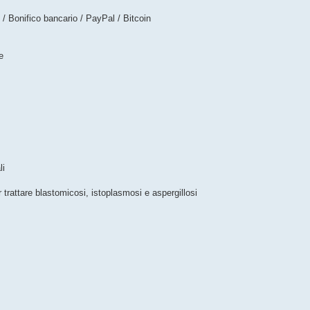
 Bonifico bancario / PayPal / Bitcoin
e
li
 trattare blastomicosi, istoplasmosi e aspergillosi