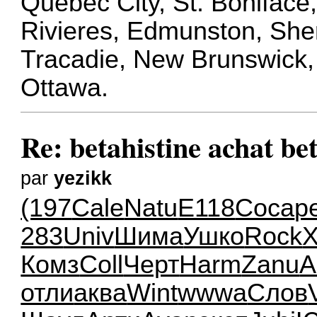
Québec City, St. Boniface,
Rivieres, Edmunston, She
Tracadie, New Brunswick,
Ottawa.
Re: betahistine achat be
par
yezikk
(197
Cale
Natu
E118
Coca
р
283
Univ
Шима
Ушко
Rock
X
Комз
Coll
Черт
Harm
Zanu
A
отли
аква
Wint
wwwa
Слов