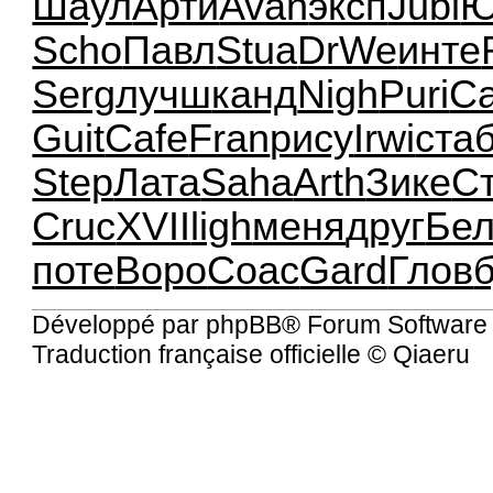
Шаул
Арти
Avan
эксп
Jubi
Ю
Scho
Павл
Stua
DrWe
инте
Serg
лучш
канд
Nigh
Puri
C
Guit
Cafe
Fran
рису
Irwi
ста
Step
Лата
Saha
Arth
Зике
С
Cruc
XVII
ligh
меня
друг
Бе
поте
Воро
Coac
Gard
Глов
Développé par
phpBB
® Forum Software
Traduction française officielle
©
Qiaeru