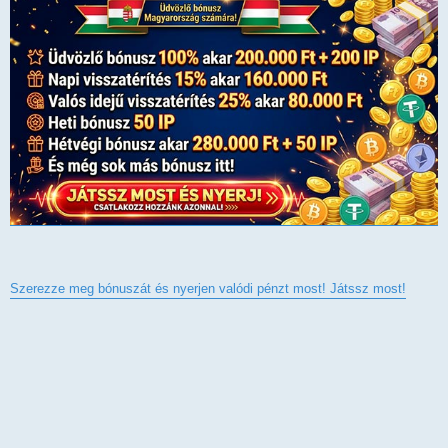
Szerezze meg bónuszát és nyerjen valódi pénzt most! Játssz most!