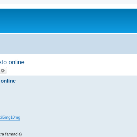
sto online
echercher
Recherche avancée
 online
ezil5mg10mg
tra farmacia)