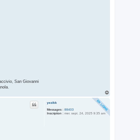
accivio, San Giovanni
nola.
H
a
u
yezikk
t
Messages :
88403
Inscription :
mer. sept. 24, 2025 9:35 am