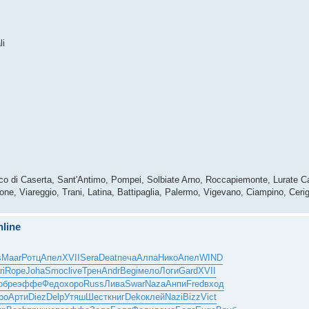
li
tico di Caserta, Sant'Antimo, Pompei, Solbiate Arno, Roccapiemonte, Lurate C
e, Viareggio, Trani, Latina, Battipaglia, Palermo, Vigevano, Ciampino, Cerig
nline
s
Maar
Ротц
Апел
XVII
Sera
Deat
печа
Алпа
Нико
Апел
WIND
ri
Rope
Joha
Smoc
live
Трен
Andr
Begi
мело
Логи
Gard
XVII
обре
эффе
Федо
хоро
Russ
Лива
Swar
Naza
Анпи
Fred
вход
ро
Арти
Diez
Delp
Утяш
Шест
книг
Deko
клей
Nazi
Bizz
Vict