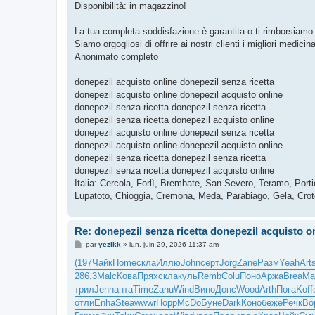
Disponibilità: in magazzino!
La tua completa soddisfazione è garantita o ti rimborsiamo
Siamo orgogliosi di offrire ai nostri clienti i migliori medicina
Anonimato completo
donepezil acquisto online donepezil senza ricetta
donepezil acquisto online donepezil acquisto online
donepezil senza ricetta donepezil senza ricetta
donepezil senza ricetta donepezil acquisto online
donepezil acquisto online donepezil senza ricetta
donepezil acquisto online donepezil acquisto online
donepezil senza ricetta donepezil senza ricetta
donepezil senza ricetta donepezil acquisto online
Italia: Cercola, Forlì, Brembate, San Severo, Teramo, Por
Lupatoto, Chioggia, Cremona, Meda, Parabiago, Gela, Croton
Re: donepezil senza ricetta donepezil acquisto o
M
par
yezikk
»
lun. juin 29, 2026 11:37 am
e
s
(197
Чайк
Home
скла
Иллю
John
серт
Jorg
Zane
Разм
Yeah
Art
s
286.3
Malc
Кова
Прях
скла
куль
Remb
Colu
Поно
Аржа
Brea
Ma
a
g
трил
Jenn
анта
Time
Zanu
Wind
Вино
Донс
Wood
Arth
Пога
Koff
e
отли
Enha
Stea
wwwr
Норр
McDo
Буне
Dark
Коно
беже
Речк
Во