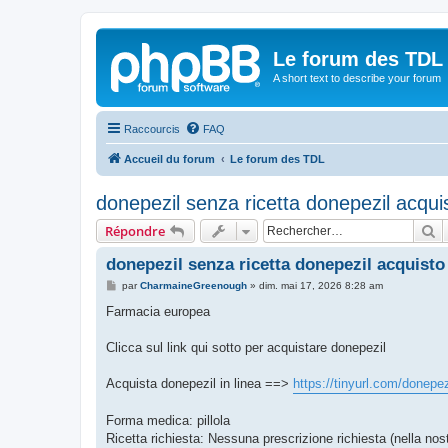
Le forum des TDL
A short text to describe your forum
Raccourcis
FAQ
Accueil du forum
Le forum des TDL
donepezil senza ricetta donepezil acqui
R
Répondre
donepezil senza ricetta donepezil acquisto
M
par
CharmaineGreenough
»
dim. mai 17, 2026 8:28 am
e
s
Farmacia europea
s
a
g
Clicca sul link qui sotto per acquistare donepezil
e
Acquista donepezil in linea ==>
https://tinyurl.com/donep
Forma medica: pillola
Ricetta richiesta: Nessuna prescrizione richiesta (nella nos