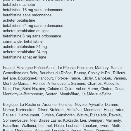
betahistine acheter
betahistine 16 mg sans ordonnance
betahistine sans ordonnance
acheter betahistine
bétahistine 24 mg sans ordonnance
acheter betahistine en ligne
bétahistine 8 mg sans ordonnance
commander betahistine
acheter bétahistine 24 mg
acheter betahistine 24 mg
betahistine achat en ligne
France: Auvergne-Rhône-Alpes, Le Plessis-Robinson, Matoury, Sainte-
Geneviève-des-Bois, Bouches-du-Rhône, Brunoy, Choisy-le-Roi, Rillieux-
la-Pape, Boulogne-Billancourt, Fort-de-France, Clichy, Saint-Leu, Vannes,
Mont-de-Marsan, Rennes, Villeneuve-la-Garenne, Chartres, Abbeville,
Niort, Dax, Saint-Nazaire, Caluire-et-Cuire, Val-de-Marne, Chatou, Douai,
Montigny-le-Bretonneux, Sevran, Montbéliard, Le Mée-sur-Seine.
Belgique: La Roche-en-Ardenne, Hensies, Nevele, Aywaille, Damme,
Namur, Kortenaken, Dilsen-Stokkem, Amblève, Moorslede, Hoogstraten,
Paliseul, Herbeumont, Jurbise, Ganshoren, Wavre, Ruiselede, Ravels,
Somme-Leuze, Niel, Basse Lasne, Koksijde, Lier, Beringen, Malmedy,
Fauvillers, Wallonia, Lommel, Halen, Lochristi, Lanaken, Evere, Mettet,
Eeklo, Merksplas, Wemmel, Louvain-la-Neuve, Ranst, Quaregnon.