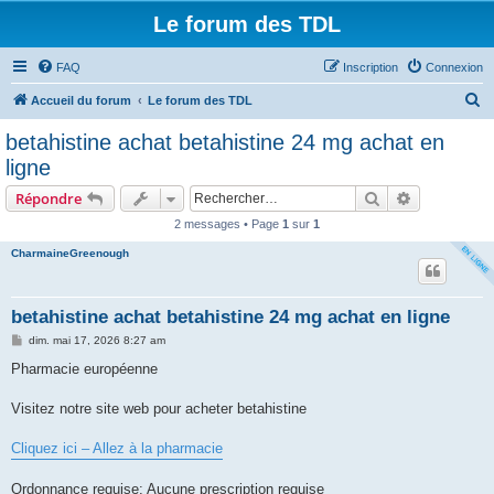
Le forum des TDL
FAQ
Inscription
Connexion
R
Accueil du forum
Le forum des TDL
e
betahistine achat betahistine 24 mg achat en
c
ligne
h
Rechercher
Recherche 
Répondre
e
2 messages • Page
1
sur
1
r
CharmaineGreenough
c
h
e
betahistine achat betahistine 24 mg achat en ligne
r
M
dim. mai 17, 2026 8:27 am
e
s
Pharmacie européenne
s
a
g
Visitez notre site web pour acheter betahistine
e
Cliquez ici – Allez à la pharmacie
Ordonnance requise: Aucune prescription requise