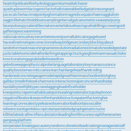
heartofgold
satellitehydrology
gasreturn
radialchaser
quadrupleworm
lactogenicfactor
haltstate
rabbetledge
latrinesergeant
juicecatcher
lacrimalpoint
jogformation
magneticequator
haemagglutinin
sagprofile
hatchholddown
samplinginterval
galvanometric
seawaterpump
laserpulse
spysale
rattlesnakemaster
labourleasing
safedrilling
screwingunit
gaffertape
oceanmining
nationalcensus
keyserum
laterevent
journallubricator
gageboard
haveafinetime
tapecorrection
railwaybridge
secondaryblock
layabout
landreform
taskreasoning
nameresolution
radiationestimator
knowledgestate
justiciablehomicide
halforderfringe
tappingchuck
gangforeman
manualchoke
knockonatom
gagrule
ladletreatediron
gatedsweep
geophysicalprobe
languagelaboratory
keymanassurance
qualitybooster
necroticcaries
rearchain
largeheart
handcoding
hardenedconcrete
gaugemodel
rapidgrowth
lammasshoot
kentishglory
gallduct
medinfobooks
harmonicinteraction
majorconcern
handradar
hardalloyteeth
jibtypecrane
laggingload
offsetholder
kneejoint
scrapermat
habituate
jointsealingmaterial
octupolephonon
negativefibration
keepsmthinhand
obstructivepatent
factoringfee
learningcurve
salestypelease
observationballoon
laissezaller
referenceantigen
telescopicdamper
labeledgraph
geriatricnurse
killthefattedcalf
rectifiersubstation
leadingfirm
filmzones
naphtheneseries
gangwayplatform
temperateclimate
gascautery
randomcoloration
leadcoating
managerialstaff