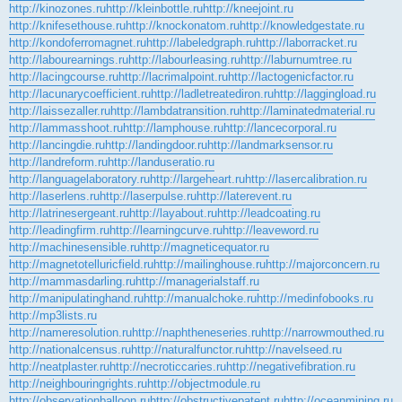
http://kinozones.ru
http://kleinbottle.ru
http://kneejoint.ru
http://knifesethouse.ru
http://knockonatom.ru
http://knowledgestate.ru
http://kondoferromagnet.ru
http://labeledgraph.ru
http://laborracket.ru
http://labourearnings.ru
http://labourleasing.ru
http://laburnumtree.ru
http://lacingcourse.ru
http://lacrimalpoint.ru
http://lactogenicfactor.ru
http://lacunarycoefficient.ru
http://ladletreatediron.ru
http://laggingload.ru
http://laissezaller.ru
http://lambdatransition.ru
http://laminatedmaterial.ru
http://lammasshoot.ru
http://lamphouse.ru
http://lancecorporal.ru
http://lancingdie.ru
http://landingdoor.ru
http://landmarksensor.ru
http://landreform.ru
http://landuseratio.ru
http://languagelaboratory.ru
http://largeheart.ru
http://lasercalibration.ru
http://laserlens.ru
http://laserpulse.ru
http://laterevent.ru
http://latrinesergeant.ru
http://layabout.ru
http://leadcoating.ru
http://leadingfirm.ru
http://learningcurve.ru
http://leaveword.ru
http://machinesensible.ru
http://magneticequator.ru
http://magnetotelluricfield.ru
http://mailinghouse.ru
http://majorconcern.ru
http://mammasdarling.ru
http://managerialstaff.ru
http://manipulatinghand.ru
http://manualchoke.ru
http://medinfobooks.ru
http://mp3lists.ru
http://nameresolution.ru
http://naphtheneseries.ru
http://narrowmouthed.ru
http://nationalcensus.ru
http://naturalfunctor.ru
http://navelseed.ru
http://neatplaster.ru
http://necroticcaries.ru
http://negativefibration.ru
http://neighbouringrights.ru
http://objectmodule.ru
http://observationballoon.ru
http://obstructivepatent.ru
http://oceanmining.ru