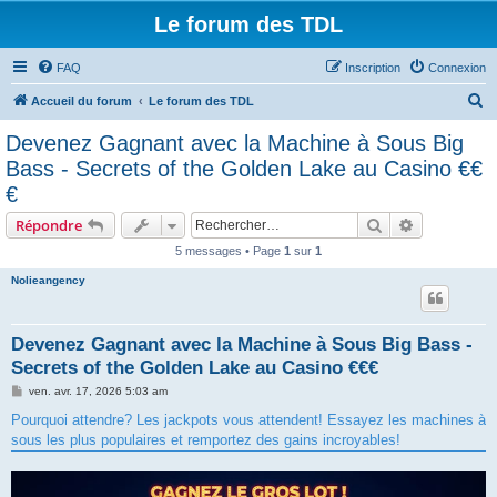
Le forum des TDL
FAQ
Inscription
Connexion
R
Accueil du forum
Le forum des TDL
e
Devenez Gagnant avec la Machine à Sous Big
c
Bass - Secrets of the Golden Lake au Casino €€
h
€
e
Rechercher
Recherche 
Répondre
r
5 messages • Page
1
sur
1
c
Nolieangency
h
e
r
Devenez Gagnant avec la Machine à Sous Big Bass -
Secrets of the Golden Lake au Casino €€€
M
ven. avr. 17, 2026 5:03 am
e
s
Pourquoi attendre? Les jackpots vous attendent! Essayez les machines à
s
sous les plus populaires et remportez des gains incroyables!
a
g
e