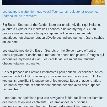
Les jackpots n’attendent que vous! Tournez les rouleaux et ressentez
l'adrénaline de la victoire!
Big Bass - Secrets of the Golden Lake est un slot vivifiant qui invite les
joueurs à explorer les merveilles cachées d’un lac mythique. Ce jeu
propose une expérience ludique inspirée de l’univers des secrets
aquatiques, où chaque rotation dévoile des indices sur les trésors cachés
du lac doré.
Les graphismes de Big Bass - Secrets of the Golden Lake offrent un
rendu captivant et enchanteur, mettant en scène une palette d’images qui
évoque les mystères du lac. Les détails visuels minutieux rendent
chaque rotation fascinante.
Ce slot propose des options interactives pour enrichir l’expérience, telles
que un mode Hold & Spinner qui conserve vos symboles pour multiplier
vos gains, amplifiant le suspense et les opportunités à chaque rotation.
Les bonus mystérieux enrichissent chaque session avec des surprises
fascinantes.
L’interface est optimisée pour une navigation fluide, facilitant l’exploration
des bonus et options captivants. Les ambiances acoustiques
soigneusement orchestrées complètent parfaitement l’expérience