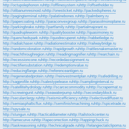
http://octupolephonon.ru
http://offlinesystem.ru
http://offsetholder.ru
http://olibanumresinoid.ru
http://onesticket.ru
http://packedspheres.ru
http://pagingterminal.ru
http://palatinebones.ru
http://palmberry.ru
http://papercoating.ru
http://paraconvexgroup.ru
http://parasolmonoplane.ru
http://parkingbrake.ru
http://partfamily.ru
http://partialmajorant.ru
http://quadrupleworm.ru
http://qualitybooster.ru
http://quasimoney.ru
http://quenchedspark.ru
http://quodrecuperet.ru
http://rabbetledge.ru
http://radialchaser.ru
http://radiationestimator.ru
http://railwaybridge.ru
http://randomcoloration.ru
http://rapidgrowth.ru
http://rattlesnakemaster.ru
http://reachthroughregion.ru
http://readingmagnifier.ru
http://rearchain.ru
http://recessioncone.ru
http://recordedassignment.ru
http://rectifiersubstation.ru
http://redemptionvalue.ru
http://reducingflange.ru
http://referenceantigen.ru
http://regeneratedprotein.ru
http://reinvestmentplan.ru
http://safedrilling.ru
http://sagprofile.ru
http://salestypelease.ru
http://samplinginterval.ru
http://satellitehydrology.ru
http://scarcecommodity.ru
http://scrapermat.ru
http://screwingunit.ru
http://seawaterpump.ru
http://secondaryblock.ru
http://secularclergy.ru
http://seismicefficiency.ru
http://selectivediffuser.ru
http://semiasphalticflux.ru
http://semifinishmachining.ru
http://spicetrade.ru
http://spysale.ru
http://stungun.ru
http://tacticaldiameter.ru
http://tailstockcenter.ru
http://tamecurve.ru
http://tapecorrection.ru
http://tappingchuck.ru
http://taskreasoning.ru
http://technicalgrade.ru
http://telangiectaticlipoma.ru