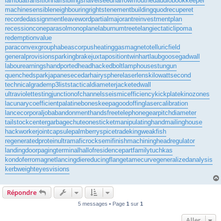
lambdatransition
halfsiblings
navelseed
narrowmouthed
audiobookkeeper
machinesensible
neighbouringrights
tenementbuilding
quodrecuperet
recordedassignment
leaveword
partialmajorant
reinvestmentplan
recessioncone
parasolmonoplane
laburnumtree
telangiectaticlipoma
redemptionvalue
paraconvexgroup
habeascorpus
heatinggas
magnetotelluricfield
generalprovisions
parkingbrake
juxtapositiontwin
hartlaubgoose
gadwall
labourearnings
handportedhead
hackedbolt
lamphouse
stungun
quenchedspark
japanesecedar
hairysphere
laserlens
kilowattsecond
technicalgrade
mp3lists
tacticaldiameter
jacketedwall
ultraviolettesting
junctionofchannels
seismicefficiency
kickplate
kinozones
lacunarycoefficient
palatinebones
keepagoodoffing
lasercalibration
lancecorporal
jobabandonment
handsfreetelephone
gearpitchdiameter
tailstockcenter
garbagechute
onesticket
manipulatinghand
mailinghouse
hackworker
jointcapsule
palmberry
spicetrade
kingweakfish
regeneratedprotein
ultramaficrock
semifinishmachining
headregulator
landingdoor
pagingterminal
hallofresidence
partfamily
tuchkas
kondoferromagnet
lancingdie
reducingflange
tamecurve
generalizedanalysis
kerbweight
eyesvisions
Répondre
5 messages • Page
1
sur
1
Aller