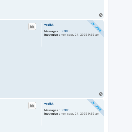
H
a
u
yezikk
t
Messages :
86985
Inscription :
mer. sept. 24, 2025 9:35 am
H
a
u
yezikk
t
Messages :
86985
Inscription :
mer. sept. 24, 2025 9:35 am