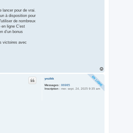
 lancer pour de vrai.
 un à disposition pour
d'utiliser de nombreux
 en ligne C’est
ien d’un bonus
s victoires avec
H
a
u
yezikk
t
Messages :
86985
Inscription :
mer. sept. 24, 2025 9:35 am