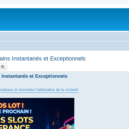
ins Instantanés et Exceptionnels
echercher
Recherche avancée
Instantanés et Exceptionnels
ouleaux et ressentez l'adrénaline de la victoire!