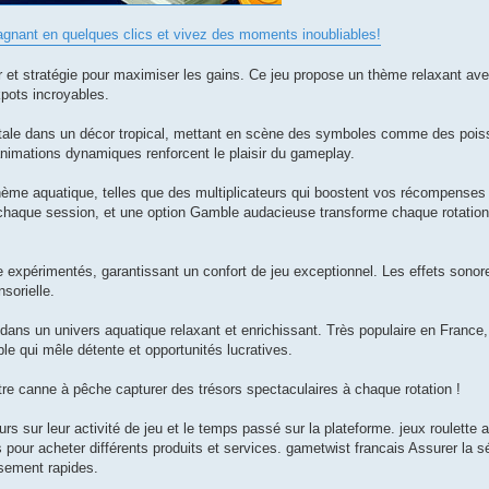
agnant en quelques clics et vivez des moments inoubliables!
et stratégie pour maximiser les gains. Ce jeu propose un thème relaxant ave
pots incroyables.
tale dans un décor tropical, mettant en scène des symboles comme des pois
animations dynamiques renforcent le plaisir du gameplay.
ème aquatique, telles que des multiplicateurs qui boostent vos récompenses 
chaque session, et une option Gamble audacieuse transforme chaque rotation
 expérimentés, garantissant un confort de jeu exceptionnel. Les effets sonore
sorielle.
dans un univers aquatique relaxant et enrichissant. Très populaire en France
e qui mêle détente et opportunités lucratives.
e canne à pêche capturer des trésors spectaculaires à chaque rotation !
urs sur leur activité de jeu et le temps passé sur la plateforme. jeux roulette a
 pour acheter différents produits et services. gametwist francais Assurer la s
rsement rapides.