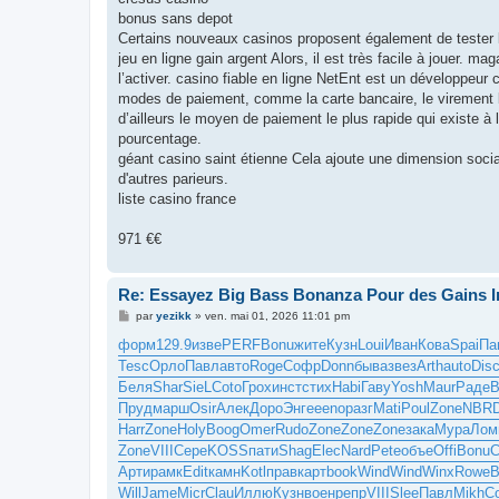
bonus sans depot
Certains nouveaux casinos proposent également de tester le
jeu en ligne gain argent Alors, il est très facile à jouer. 
l’activer. casino fiable en ligne NetEnt est un développeur c
modes de paiement, comme la carte bancaire, le virement ba
d’ailleurs le moyen de paiement le plus rapide qui existe à
pourcentage.
géant casino saint étienne Cela ajoute une dimension social
d'autres parieurs.
liste casino france
971 €€
Re: Essayez Big Bass Bonanza Pour des Gains I
M
par
yezikk
»
ven. mai 01, 2026 11:01 pm
e
s
форм
129.9
изве
PERF
Bonu
жите
Кузн
Loui
Иван
Кова
Spai
Па
s
Tesc
Орло
Павл
авто
Roge
Софр
Donn
быва
звез
Arth
auto
Dis
a
g
Беля
Shar
SieL
Coto
Грох
инст
стих
Habi
Гаву
Yosh
Maur
Раде
В
e
Пруд
марш
Osir
Алек
Доро
Энге
eeno
разг
Mati
Poul
Zone
NBR
Harr
Zone
Holy
Boog
Omer
Rudo
Zone
Zone
Zone
зака
Мура
Лом
Zone
VIII
Сере
KOSS
пати
Shag
Elec
Nard
Pete
объе
Offi
Bonu
C
Арти
рамк
Edit
камн
Kotl
прав
карт
book
Wind
Wind
Winx
Rowe
B
Will
Jame
Micr
Clau
Иллю
Кузн
воен
репр
VIII
Slee
Павл
Mikh
С