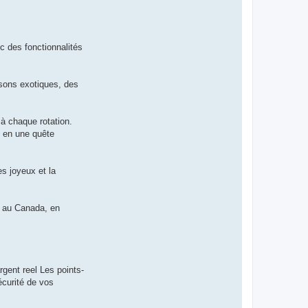
c des fonctionnalités
sons exotiques, des
à chaque rotation.
 en une quête
s joyeux et la
, au Canada, en
rgent reel Les points-
écurité de vos