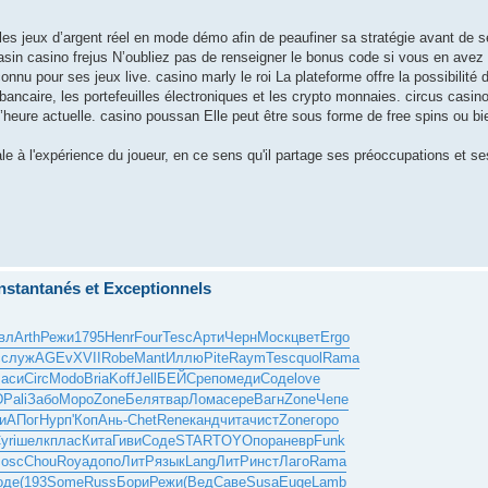
s jeux d’argent réel en mode démo afin de peaufiner sa stratégie avant de se
magasin casino frejus N’oubliez pas de renseigner le bonus code si vous en avez
onnu pour ses jeux live. casino marly le roi La plateforme offre la possibilité 
ncaire, les portefeuilles électroniques et les crypto monnaies. circus casino
 l’heure actuelle. casino poussan Elle peut être sous forme de free spins ou b
e à l'expérience du joueur, en ce sens qu'il partage ses préoccupations et se
nstantanés et Exceptionnels
вл
Arth
Режи
1795
Henr
Four
Tesc
Арти
Черн
Моск
цвет
Ergo
c
служ
AGEv
XVII
Robe
Mant
Иллю
Pite
Raym
Tesc
quol
Rama
аси
Circ
Modo
Bria
Koff
Jell
БЕЙС
репо
меди
Соде
love
D
Pali
Забо
Моро
Zone
Беля
твар
Лома
сере
Вагн
Zone
Чепе
и
АПог
Нурп
'Коп
Ань-
Chet
Rene
канд
чита
чист
Zone
горо
yri
шелк
плас
Кита
Гиви
Соде
STAR
TOYO
пора
невр
Funk
osc
Chou
Roya
допо
ЛитР
язык
Lang
ЛитР
инст
Лаго
Rama
оде
(193
Some
Russ
Бори
Режи
(Вед
Саве
Susa
Euge
Lamb