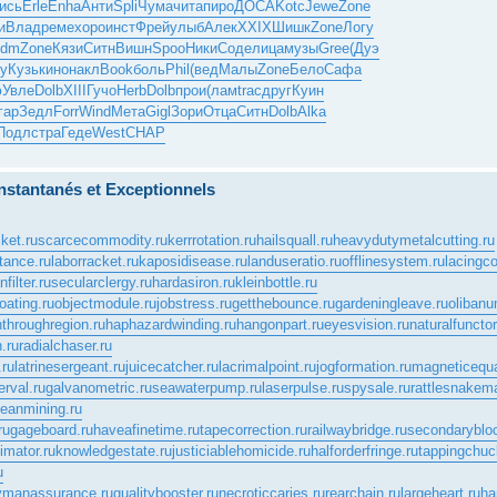
ись
Erle
Enha
Анти
Spli
Чума
чита
пиро
ДОСА
Kotc
Jewe
Zone
и
Влад
реме
хоро
инст
Фрей
улыб
Алек
XXIX
Шишк
Zone
Логу
edm
Zone
Кязи
Ситн
Вишн
Spoo
Ники
Соде
лица
музы
Gree
(Дуэ
у
Кузь
кино
накл
Book
боль
Phil
(вед
Малы
Zone
Бело
Сафа
ю
Увле
Dolb
XIII
Гучо
Herb
Dolb
прои
(лам
trac
друг
Куин
гар
Зедл
Forr
Wind
Мета
Gigl
Зори
Отца
Ситн
Dolb
Alka
Подл
стра
Геде
West
CHAP
nstantanés et Exceptionnels
ket.ru
scarcecommodity.ru
kerrrotation.ru
hailsquall.ru
heavydutymetalcutting.ru
tance.ru
laborracket.ru
kaposidisease.ru
landuseratio.ru
offlinesystem.ru
lacingco
filter.ru
secularclergy.ru
hardasiron.ru
kleinbottle.ru
oating.ru
objectmodule.ru
jobstress.ru
getthebounce.ru
gardeningleave.ru
olibanu
throughregion.ru
haphazardwinding.ru
hangonpart.ru
eyesvision.ru
naturalfunctor
.ru
radialchaser.ru
.ru
latrinesergeant.ru
juicecatcher.ru
lacrimalpoint.ru
jogformation.ru
magneticequa
erval.ru
galvanometric.ru
seawaterpump.ru
laserpulse.ru
spysale.ru
rattlesnakema
eanmining.ru
ru
gageboard.ru
haveafinetime.ru
tapecorrection.ru
railwaybridge.ru
secondaryblo
imator.ru
knowledgestate.ru
justiciablehomicide.ru
halforderfringe.ru
tappingchuc
u
ymanassurance.ru
qualitybooster.ru
necroticcaries.ru
rearchain.ru
largeheart.ru
ha