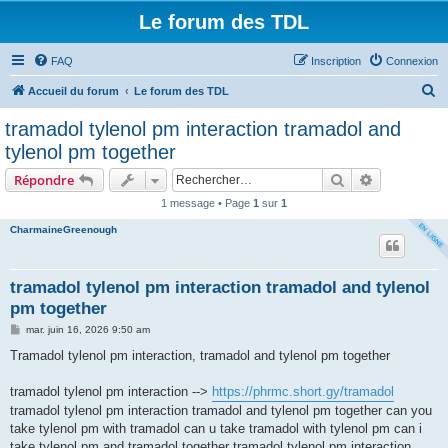
Le forum des TDL
FAQ
Inscription
Connexion
R
Accueil du forum
Le forum des TDL
e
tramadol tylenol pm interaction tramadol and
c
tylenol pm together
h
Rechercher
Recherche 
Répondre
e
1 message • Page
1
sur
1
r
CharmaineGreenough
c
h
e
tramadol tylenol pm interaction tramadol and tylenol
pm together
r
M
mar. juin 16, 2026 9:50 am
e
s
Tramadol tylenol pm interaction, tramadol and tylenol pm together
s
a
g
tramadol tylenol pm interaction -->
https://phrmc.short.gy/tramadol
e
tramadol tylenol pm interaction tramadol and tylenol pm together can you
take tylenol pm with tramadol can u take tramadol with tylenol pm can i
take tylenol pm and tramadol together tramadol tylenol pm interaction