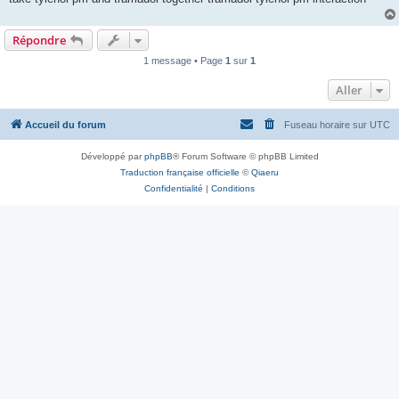
Répondre
1 message • Page
1
sur
1
Aller
Accueil du forum
Fuseau horaire sur
UTC
Développé par
phpBB
® Forum Software © phpBB Limited
Traduction française officielle
©
Qiaeru
Confidentialité
|
Conditions