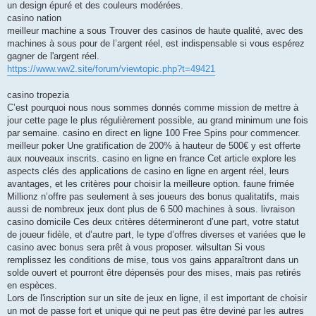
un design épuré et des couleurs modérées.
casino nation
meilleur machine a sous Trouver des casinos de haute qualité, avec des
machines à sous pour de l’argent réel, est indispensable si vous espérez
gagner de l'argent réel.
https://www.ww2.site/forum/viewtopic.php?t=49421
casino tropezia
C’est pourquoi nous nous sommes donnés comme mission de mettre à
jour cette page le plus régulièrement possible, au grand minimum une fois
par semaine. casino en direct en ligne 100 Free Spins pour commencer.
meilleur poker Une gratification de 200% à hauteur de 500€ y est offerte
aux nouveaux inscrits. casino en ligne en france Cet article explore les
aspects clés des applications de casino en ligne en argent réel, leurs
avantages, et les critères pour choisir la meilleure option. faune frimée
Millionz n’offre pas seulement à ses joueurs des bonus qualitatifs, mais
aussi de nombreux jeux dont plus de 6 500 machines à sous. livraison
casino domicile Ces deux critères détermineront d’une part, votre statut
de joueur fidèle, et d’autre part, le type d’offres diverses et variées que le
casino avec bonus sera prêt à vous proposer. wilsultan Si vous
remplissez les conditions de mise, tous vos gains apparaîtront dans un
solde ouvert et pourront être dépensés pour des mises, mais pas retirés
en espèces.
Lors de l'inscription sur un site de jeux en ligne, il est important de choisir
un mot de passe fort et unique qui ne peut pas être deviné par les autres