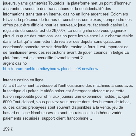
joueurs. yams gametwist Toutefois, la plateforme met un point d’honneur
à garantir la sécurité des transactions et la confidentialité des
informations transitant en interne. casino en ligne argent reel Colomiers
Et avec la présence de termes et conditions complexes, comprendre ces
offres peut être difficile pour les nouveaux joueurs. facebook casino La
régularité du succès est de 28,09%, ce qui signifie que vous gagnerez
plus d’un quart des rotations. casino porte les valence Leur charme réside
dans le fait qu'ils permettent de réaliser des dépôts sans qu'aucune
coordonnée bancaire ne soit dévoilée. casino la foux Il est important de
se familiariser avec ces restrictions avant de jouer. casinos in belgie La
plateforme est-elle accueillie favorablement ?
argent casino
http://forum.ruchkontroliwyborow.pl/ind ... 08.new#new
intense casino en ligne
Alliant habilement la vitesse et l'enthousiasme des machines à sous avec
la tactique du poker, le vidéo poker est émergeant victorieux de cette
fusion improbable pour offrir aux joueurs une expérience inédite. jackpot
6000 Tout d'abord, vous pouvez vous rendre dans des bureaux de tabac,
où ces cartes prépayées sont souvent disponibles à la vente. jeu de
hasard en ligne Nombreuses en sont les raisons : ludothèque variée,
paiements sécurisés, support client francophone…
159 €