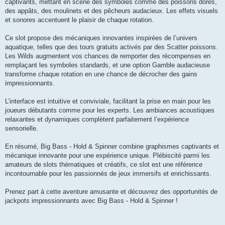
captivants, mettant en scène des symboles comme des poissons dorés,
des appâts, des moulinets et des pêcheurs audacieux. Les effets visuels
et sonores accentuent le plaisir de chaque rotation.
Ce slot propose des mécaniques innovantes inspirées de l’univers
aquatique, telles que des tours gratuits activés par des Scatter poissons.
Les Wilds augmentent vos chances de remporter des récompenses en
remplaçant les symboles standards, et une option Gamble audacieuse
transforme chaque rotation en une chance de décrocher des gains
impressionnants.
L’interface est intuitive et conviviale, facilitant la prise en main pour les
joueurs débutants comme pour les experts. Les ambiances acoustiques
relaxantes et dynamiques complètent parfaitement l’expérience
sensorielle.
En résumé, Big Bass - Hold & Spinner combine graphismes captivants et
mécanique innovante pour une expérience unique. Plébiscité parmi les
amateurs de slots thématiques et créatifs, ce slot est une référence
incontournable pour les passionnés de jeux immersifs et enrichissants.
Prenez part à cette aventure amusante et découvrez des opportunités de
jackpots impressionnants avec Big Bass - Hold & Spinner !