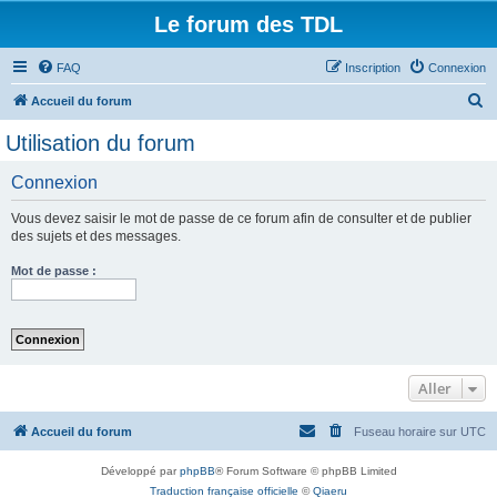
Le forum des TDL
FAQ
Inscription
Connexion
R
Accueil du forum
e
Utilisation du forum
c
Connexion
h
e
Vous devez saisir le mot de passe de ce forum afin de consulter et de publier
r
des sujets et des messages.
c
Mot de passe :
h
e
r
Aller
Accueil du forum
Fuseau horaire sur
UTC
Développé par
phpBB
® Forum Software © phpBB Limited
Traduction française officielle
©
Qiaeru