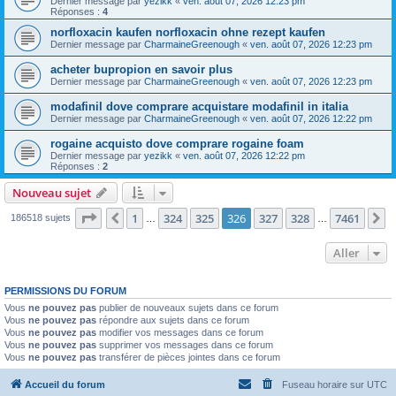
Dernier message par
yezikk
«
ven. août 07, 2026 12:23 pm
Réponses :
4
norfloxacin kaufen norfloxacin ohne rezept kaufen
Dernier message par
CharmaineGreenough
«
ven. août 07, 2026 12:23 pm
acheter bupropion en savoir plus
Dernier message par
CharmaineGreenough
«
ven. août 07, 2026 12:23 pm
modafinil dove comprare acquistare modafinil in italia
Dernier message par
CharmaineGreenough
«
ven. août 07, 2026 12:22 pm
rogaine acquisto dove comprare rogaine foam
Dernier message par
yezikk
«
ven. août 07, 2026 12:22 pm
Réponses :
2
Nouveau sujet
Page
326
sur
7461
1
324
325
326
327
328
7461
Précédent
S
186518 sujets
…
…
Aller
PERMISSIONS DU FORUM
Vous
ne pouvez pas
publier de nouveaux sujets dans ce forum
Vous
ne pouvez pas
répondre aux sujets dans ce forum
Vous
ne pouvez pas
modifier vos messages dans ce forum
Vous
ne pouvez pas
supprimer vos messages dans ce forum
Vous
ne pouvez pas
transférer de pièces jointes dans ce forum
Accueil du forum
Fuseau horaire sur
UTC