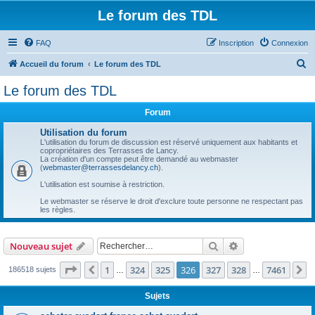
Le forum des TDL
FAQ
Inscription
Connexion
R
Accueil du forum
Le forum des TDL
e
Le forum des TDL
c
Forum
h
e
Utilisation du forum
L'utilisation du forum de discussion est réservé uniquement aux habitants et
r
copropriétaires des Terrasses de Lancy.
La création d'un compte peut être demandé au webmaster
c
(
webmaster@terrassesdelancy.ch
).
h
L'utilisation est soumise à restriction.
e
Le webmaster se réserve le droit d'exclure toute personne ne respectant pas
les règles.
r
Rechercher
Recherche avanc
Nouveau sujet
Page
326
sur
7461
1
324
325
326
327
328
7461
Précédent
S
186518 sujets
…
…
Sujets