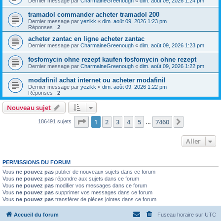
Dernier message par
CharmaineGreenough
«
dim. août 09, 2026 1:24 pm
tramadol commander acheter tramadol 200
Dernier message par
yezikk
«
dim. août 09, 2026 1:23 pm
Réponses :
2
acheter zantac en ligne acheter zantac
Dernier message par
CharmaineGreenough
«
dim. août 09, 2026 1:23 pm
fosfomycin ohne rezept kaufen fosfomycin ohne rezept
Dernier message par
CharmaineGreenough
«
dim. août 09, 2026 1:22 pm
modafinil achat internet ou acheter modafinil
Dernier message par
yezikk
«
dim. août 09, 2026 1:22 pm
Réponses :
2
Nouveau sujet
Page
1
sur
7460
1
2
3
4
5
7460
Suivant
186491 sujets
…
Aller
PERMISSIONS DU FORUM
Vous
ne pouvez pas
publier de nouveaux sujets dans ce forum
Vous
ne pouvez pas
répondre aux sujets dans ce forum
Vous
ne pouvez pas
modifier vos messages dans ce forum
Vous
ne pouvez pas
supprimer vos messages dans ce forum
Vous
ne pouvez pas
transférer de pièces jointes dans ce forum
Accueil du forum
Fuseau horaire sur
UTC