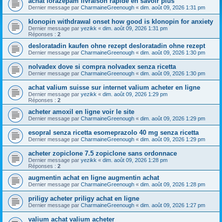
achat lorazepam livraison rapide en savoir plus
Dernier message par
CharmaineGreenough
«
dim. août 09, 2026 1:31 pm
klonopin withdrawal onset how good is klonopin for anxiety
Dernier message par
yezikk
«
dim. août 09, 2026 1:31 pm
Réponses :
2
desloratadin kaufen ohne rezept desloratadin ohne rezept
Dernier message par
CharmaineGreenough
«
dim. août 09, 2026 1:30 pm
nolvadex dove si compra nolvadex senza ricetta
Dernier message par
CharmaineGreenough
«
dim. août 09, 2026 1:30 pm
achat valium suisse sur internet valium acheter en ligne
Dernier message par
yezikk
«
dim. août 09, 2026 1:29 pm
Réponses :
2
acheter amoxil en ligne voir le site
Dernier message par
CharmaineGreenough
«
dim. août 09, 2026 1:29 pm
esopral senza ricetta esomeprazolo 40 mg senza ricetta
Dernier message par
CharmaineGreenough
«
dim. août 09, 2026 1:29 pm
acheter zopiclone 7.5 zopiclone sans ordonnace
Dernier message par
yezikk
«
dim. août 09, 2026 1:28 pm
Réponses :
2
augmentin achat en ligne augmentin achat
Dernier message par
CharmaineGreenough
«
dim. août 09, 2026 1:28 pm
priligy acheter priligy achat en ligne
Dernier message par
CharmaineGreenough
«
dim. août 09, 2026 1:27 pm
valium achat valium acheter