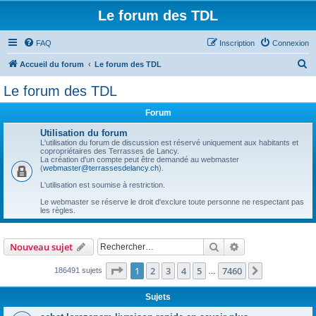
Le forum des TDL
FAQ
Inscription
Connexion
R
Accueil du forum
Le forum des TDL
e
Le forum des TDL
c
Forum
h
e
Utilisation du forum
L'utilisation du forum de discussion est réservé uniquement aux habitants et
r
copropriétaires des Terrasses de Lancy.
La création d'un compte peut être demandé au webmaster
c
(
webmaster@terrassesdelancy.ch
).
h
L'utilisation est soumise à restriction.
e
Le webmaster se réserve le droit d'exclure toute personne ne respectant pas
les règles.
r
Rechercher
Recherche avanc
Nouveau sujet
Page
1
sur
7460
1
2
3
4
5
7460
Suivant
186491 sujets
…
Sujets