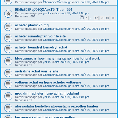
Dernier message par
CharmaineGreenough
«
dim. août 09, 2026 1:07 pm
98r0c808PqJ06QXApxT5_Title - 554
Dernier message par
yezikk
«
dim. août 09, 2026 1:06 pm
Réponses :
693
1
67
68
69
70
…
acheter plavix 75 mg
Dernier message par
CharmaineGreenough
«
dim. août 09, 2026 1:06 pm
acheter sumatriptan voir le site
Dernier message par
CharmaineGreenough
«
dim. août 09, 2026 1:06 pm
acheter benadryl benadryl achat
Dernier message par
CharmaineGreenough
«
dim. août 09, 2026 1:05 pm
blue xanax is how many mg xanax how long it work
Dernier message par
yezikk
«
dim. août 09, 2026 1:05 pm
Réponses :
2
sertraline achat voir le site
Dernier message par
CharmaineGreenough
«
dim. août 09, 2026 1:05 pm
voltaren achat en ligne acheter voltarene
Dernier message par
CharmaineGreenough
«
dim. août 09, 2026 1:04 pm
modafinil acheter ligne achat modafinil
Dernier message par
yezikk
«
dim. août 09, 2026 1:04 pm
Réponses :
2
atorvastatin bestellen atorvastatin rezeptfrei kaufen
Dernier message par
CharmaineGreenough
«
dim. août 09, 2026 1:04 pm
beconase kaufen beconase rezeptfrei