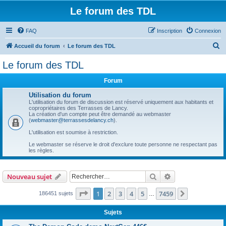
Le forum des TDL
FAQ
Inscription
Connexion
R
Accueil du forum
Le forum des TDL
e
Le forum des TDL
c
Forum
h
e
Utilisation du forum
L'utilisation du forum de discussion est réservé uniquement aux habitants et
r
copropriétaires des Terrasses de Lancy.
La création d'un compte peut être demandé au webmaster
c
(
webmaster@terrassesdelancy.ch
).
h
L'utilisation est soumise à restriction.
e
Le webmaster se réserve le droit d'exclure toute personne ne respectant pas
les règles.
r
Rechercher
Recherche avanc
Nouveau sujet
Page
1
sur
7459
1
2
3
4
5
7459
Suivant
186451 sujets
…
Sujets