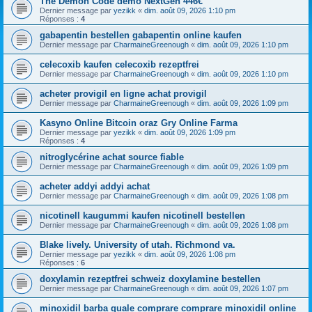
The Demon Code demo NextGen 446€
Dernier message par
yezikk
«
dim. août 09, 2026 1:10 pm
Réponses :
4
gabapentin bestellen gabapentin online kaufen
Dernier message par
CharmaineGreenough
«
dim. août 09, 2026 1:10 pm
celecoxib kaufen celecoxib rezeptfrei
Dernier message par
CharmaineGreenough
«
dim. août 09, 2026 1:10 pm
acheter provigil en ligne achat provigil
Dernier message par
CharmaineGreenough
«
dim. août 09, 2026 1:09 pm
Kasyno Online Bitcoin oraz Gry Online Farma
Dernier message par
yezikk
«
dim. août 09, 2026 1:09 pm
Réponses :
4
nitroglycérine achat source fiable
Dernier message par
CharmaineGreenough
«
dim. août 09, 2026 1:09 pm
acheter addyi addyi achat
Dernier message par
CharmaineGreenough
«
dim. août 09, 2026 1:08 pm
nicotinell kaugummi kaufen nicotinell bestellen
Dernier message par
CharmaineGreenough
«
dim. août 09, 2026 1:08 pm
Blake lively. University of utah. Richmond va.
Dernier message par
yezikk
«
dim. août 09, 2026 1:08 pm
Réponses :
6
doxylamin rezeptfrei schweiz doxylamine bestellen
Dernier message par
CharmaineGreenough
«
dim. août 09, 2026 1:07 pm
minoxidil barba quale comprare comprare minoxidil online