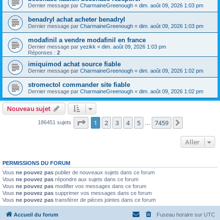
Dernier message par
CharmaineGreenough
«
dim. août 09, 2026 1:03 pm
benadryl achat acheter benadryl
Dernier message par
CharmaineGreenough
«
dim. août 09, 2026 1:03 pm
modafinil a vendre modafinil en france
Dernier message par
yezikk
«
dim. août 09, 2026 1:03 pm
Réponses :
2
imiquimod achat source fiable
Dernier message par
CharmaineGreenough
«
dim. août 09, 2026 1:02 pm
stromectol commander site fiable
Dernier message par
CharmaineGreenough
«
dim. août 09, 2026 1:02 pm
Nouveau sujet
Page
1
sur
7459
1
2
3
4
5
7459
Suivant
186451 sujets
…
Aller
PERMISSIONS DU FORUM
Vous
ne pouvez pas
publier de nouveaux sujets dans ce forum
Vous
ne pouvez pas
répondre aux sujets dans ce forum
Vous
ne pouvez pas
modifier vos messages dans ce forum
Vous
ne pouvez pas
supprimer vos messages dans ce forum
Vous
ne pouvez pas
transférer de pièces jointes dans ce forum
Accueil du forum
Fuseau horaire sur
UTC