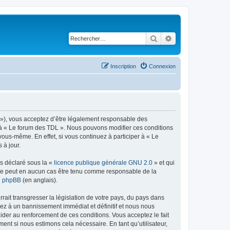
Rechercher
Recherche avancé
Inscription
Connexion
h »), vous acceptez d’être légalement responsable des
r à « Le forum des TDL ». Nous pouvons modifier ces conditions
ous-même. En effet, si vous continuez à participer à « Le
 à jour.
ns déclaré sous la «
licence publique générale GNU 2.0
» et qui
ed ne peut en aucun cas être tenu comme responsable de la
de phpBB
(en anglais).
ait transgresser la législation de votre pays, du pays dans
sez à un bannissement immédiat et définitif et nous nous
d’aider au renforcement de ces conditions. Vous acceptez le fait
ent si nous estimons cela nécessaire. En tant qu’utilisateur,