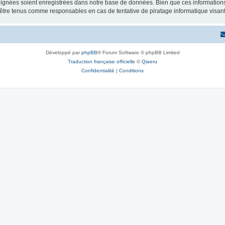
ignées soient enregistrées dans notre base de données. Bien que ces informations n
 être tenus comme responsables en cas de tentative de piratage informatique visa
Développé par
phpBB
® Forum Software © phpBB Limited
Traduction française officielle
©
Qiaeru
Confidentialité
|
Conditions