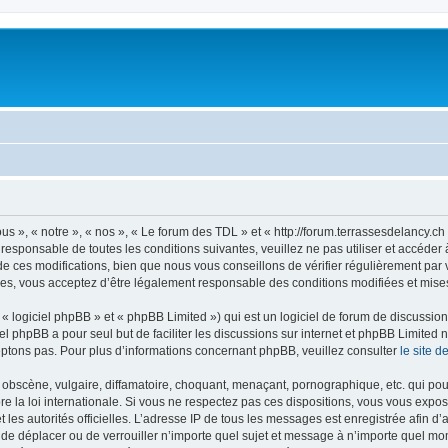
s », « notre », « nos », « Le forum des TDL » et « http://forum.terrassesdelancy.c
 responsable de toutes les conditions suivantes, veuillez ne pas utiliser et accéde
 ces modifications, bien que nous vous conseillons de vérifier régulièrement par v
es, vous acceptez d’être légalement responsable des conditions modifiées et mises
 logiciel phpBB » et « phpBB Limited ») qui est un logiciel de forum de discussio
iel phpBB a pour seul but de faciliter les discussions sur internet et phpBB Limit
ptons pas. Pour plus d’informations concernant phpBB, veuillez consulter
le site 
obscène, vulgaire, diffamatoire, choquant, menaçant, pornographique, etc. qui pourr
e la loi internationale. Si vous ne respectez pas ces dispositions, vous vous expo
 et les autorités officielles. L’adresse IP de tous les messages est enregistrée afin 
, de déplacer ou de verrouiller n’importe quel sujet et message à n’importe quel mom