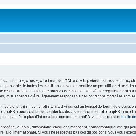
s », « notre », « nos », « Le forum des TDL » et « http://forum.terrassesdelancy.c
 responsable de toutes les conditions suivantes, veuillez ne pas utiliser et accéde
 ces modifications, bien que nous vous conseillons de vérifier régulièrement par v
es, vous acceptez d’être légalement responsable des conditions modifiées et mises
 logiciel phpBB » et « phpBB Limited ») qui est un logiciel de forum de discussio
iel phpBB a pour seul but de faciliter les discussions sur internet et phpBB Limit
ptons pas. Pour plus d’informations concernant phpBB, veuillez consulter
le site 
obscène, vulgaire, diffamatoire, choquant, menaçant, pornographique, etc. qui pourr
e la loi internationale. Si vous ne respectez pas ces dispositions, vous vous expo