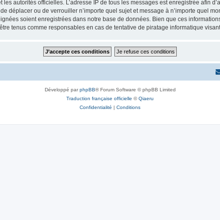
 et les autorités officielles. L’adresse IP de tous les messages est enregistrée afin 
, de déplacer ou de verrouiller n’importe quel sujet et message à n’importe quel mom
ignées soient enregistrées dans notre base de données. Bien que ces informations n
 être tenus comme responsables en cas de tentative de piratage informatique visa
Développé par
phpBB
® Forum Software © phpBB Limited
Traduction française officielle
©
Qiaeru
Confidentialité
|
Conditions