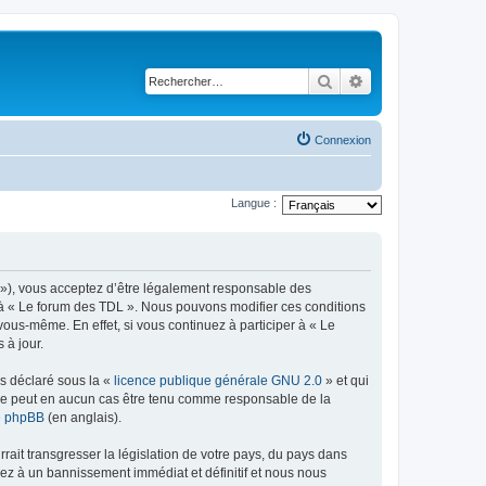
Rechercher
Recherche avancé
Connexion
Langue :
h »), vous acceptez d’être légalement responsable des
r à « Le forum des TDL ». Nous pouvons modifier ces conditions
ous-même. En effet, si vous continuez à participer à « Le
 à jour.
ns déclaré sous la «
licence publique générale GNU 2.0
» et qui
ed ne peut en aucun cas être tenu comme responsable de la
de phpBB
(en anglais).
ait transgresser la législation de votre pays, du pays dans
sez à un bannissement immédiat et définitif et nous nous