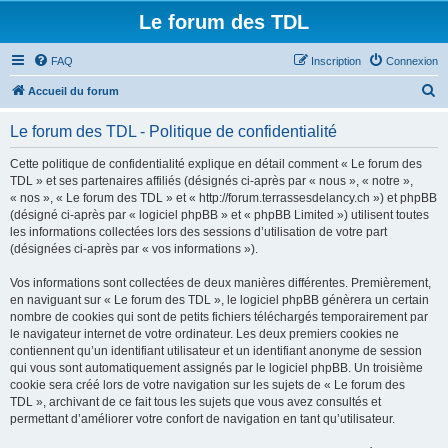
Le forum des TDL
FAQ
Inscription
Connexion
R
Accueil du forum
e
Le forum des TDL - Politique de confidentialité
c
h
Cette politique de confidentialité explique en détail comment « Le forum des
TDL » et ses partenaires affiliés (désignés ci-après par « nous », « notre »,
e
« nos », « Le forum des TDL » et « http://forum.terrassesdelancy.ch ») et phpBB
r
(désigné ci-après par « logiciel phpBB » et « phpBB Limited ») utilisent toutes
les informations collectées lors des sessions d’utilisation de votre part
c
(désignées ci-après par « vos informations »).
h
Vos informations sont collectées de deux manières différentes. Premièrement,
e
en naviguant sur « Le forum des TDL », le logiciel phpBB génèrera un certain
r
nombre de cookies qui sont de petits fichiers téléchargés temporairement par
le navigateur internet de votre ordinateur. Les deux premiers cookies ne
contiennent qu’un identifiant utilisateur et un identifiant anonyme de session
qui vous sont automatiquement assignés par le logiciel phpBB. Un troisième
cookie sera créé lors de votre navigation sur les sujets de « Le forum des
TDL », archivant de ce fait tous les sujets que vous avez consultés et
permettant d’améliorer votre confort de navigation en tant qu’utilisateur.