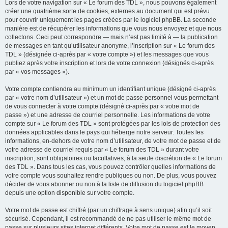
Lors de votre navigation sur « Le forum des TDL », nous pouvons également
créer une quatrième sorte de cookies, externes au document qui est prévu
pour couvrir uniquement les pages créées par le logiciel phpBB. La seconde
manière est de récupérer les informations que vous nous envoyez et que nous
collectons. Ceci peut correspondre — mais n’est pas limité à — la publication
de messages en tant qu’utilisateur anonyme, l’inscription sur « Le forum des
TDL » (désignée ci-après par « votre compte ») et les messages que vous
publiez après votre inscription et lors de votre connexion (désignés ci-après
par « vos messages »).
Votre compte contiendra au minimum un identifiant unique (désigné ci-après
par « votre nom d’utilisateur ») et un mot de passe personnel vous permettant
de vous connecter à votre compte (désigné ci-après par « votre mot de
passe ») et une adresse de courriel personnelle. Les informations de votre
compte sur « Le forum des TDL » sont protégées par les lois de protection des
données applicables dans le pays qui héberge notre serveur. Toutes les
informations, en-dehors de votre nom d’utilisateur, de votre mot de passe et de
votre adresse de courriel requis par « Le forum des TDL » durant votre
inscription, sont obligatoires ou facultatives, à la seule discrétion de « Le forum
des TDL ». Dans tous les cas, vous pouvez contrôler quelles informations de
votre compte vous souhaitez rendre publiques ou non. De plus, vous pouvez
décider de vous abonner ou non à la liste de diffusion du logiciel phpBB
depuis une option disponible sur votre compte.
Votre mot de passe est chiffré (par un chiffrage à sens unique) afin qu’il soit
sécurisé. Cependant, il est recommandé de ne pas utiliser le même mot de
passe sur plusieurs sites internet différents. Votre mot de passe est le moyen