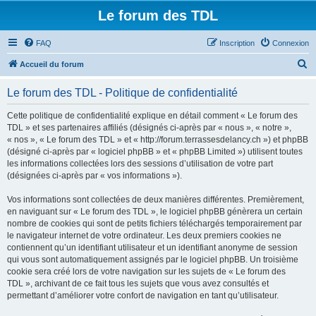
Le forum des TDL
FAQ
Inscription
Connexion
R
Accueil du forum
e
Le forum des TDL - Politique de confidentialité
c
h
Cette politique de confidentialité explique en détail comment « Le forum des
TDL » et ses partenaires affiliés (désignés ci-après par « nous », « notre »,
e
« nos », « Le forum des TDL » et « http://forum.terrassesdelancy.ch ») et phpBB
r
(désigné ci-après par « logiciel phpBB » et « phpBB Limited ») utilisent toutes
les informations collectées lors des sessions d’utilisation de votre part
c
(désignées ci-après par « vos informations »).
h
Vos informations sont collectées de deux manières différentes. Premièrement,
e
en naviguant sur « Le forum des TDL », le logiciel phpBB génèrera un certain
r
nombre de cookies qui sont de petits fichiers téléchargés temporairement par
le navigateur internet de votre ordinateur. Les deux premiers cookies ne
contiennent qu’un identifiant utilisateur et un identifiant anonyme de session
qui vous sont automatiquement assignés par le logiciel phpBB. Un troisième
cookie sera créé lors de votre navigation sur les sujets de « Le forum des
TDL », archivant de ce fait tous les sujets que vous avez consultés et
permettant d’améliorer votre confort de navigation en tant qu’utilisateur.