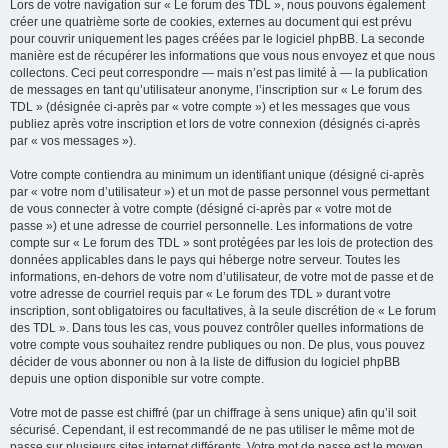
Lors de votre navigation sur « Le forum des TDL », nous pouvons également
créer une quatrième sorte de cookies, externes au document qui est prévu
pour couvrir uniquement les pages créées par le logiciel phpBB. La seconde
manière est de récupérer les informations que vous nous envoyez et que nous
collectons. Ceci peut correspondre — mais n’est pas limité à — la publication
de messages en tant qu’utilisateur anonyme, l’inscription sur « Le forum des
TDL » (désignée ci-après par « votre compte ») et les messages que vous
publiez après votre inscription et lors de votre connexion (désignés ci-après
par « vos messages »).
Votre compte contiendra au minimum un identifiant unique (désigné ci-après
par « votre nom d’utilisateur ») et un mot de passe personnel vous permettant
de vous connecter à votre compte (désigné ci-après par « votre mot de
passe ») et une adresse de courriel personnelle. Les informations de votre
compte sur « Le forum des TDL » sont protégées par les lois de protection des
données applicables dans le pays qui héberge notre serveur. Toutes les
informations, en-dehors de votre nom d’utilisateur, de votre mot de passe et de
votre adresse de courriel requis par « Le forum des TDL » durant votre
inscription, sont obligatoires ou facultatives, à la seule discrétion de « Le forum
des TDL ». Dans tous les cas, vous pouvez contrôler quelles informations de
votre compte vous souhaitez rendre publiques ou non. De plus, vous pouvez
décider de vous abonner ou non à la liste de diffusion du logiciel phpBB
depuis une option disponible sur votre compte.
Votre mot de passe est chiffré (par un chiffrage à sens unique) afin qu’il soit
sécurisé. Cependant, il est recommandé de ne pas utiliser le même mot de
passe sur plusieurs sites internet différents. Votre mot de passe est le moyen