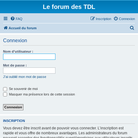
Le forum des TDL
FAQ
Inscription
Connexion
R
Accueil du forum
e
Connexion
c
h
Nom d’utilisateur :
e
r
Mot de passe :
c
J’ai oublié mon mot de passe
h
e
Se souvenir de moi
Masquer ma présence lors de cette session
r
INSCRIPTION
Vous devez être inscrit avant de pouvoir vous connecter. L’inscription est
rapide et vous offre de nombreux avantages. Les administrateurs du forum
peuvent accorder des fonctionnalités supplémentaires aux utilisateurs inscrits.