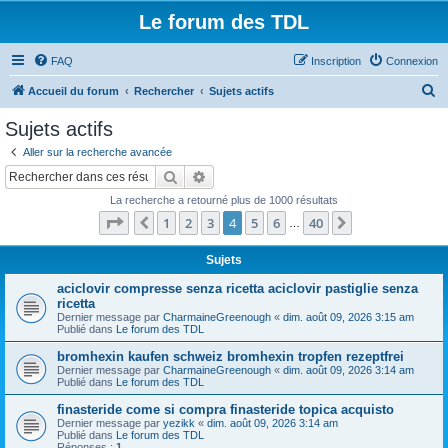
Le forum des TDL
FAQ
Inscription
Connexion
R
Accueil du forum
Rechercher
Sujets actifs
e
Sujets actifs
c
Aller sur la recherche avancée
h
Rechercher
Recherche avancée
e
La recherche a retourné plus de 1000 résultats
r
Page
4
sur
40
1
2
3
4
5
6
40
Précédent
Suivant
…
c
h
Sujets
e
aciclovir compresse senza ricetta aciclovir pastiglie senza
ricetta
r
Dernier message par
CharmaineGreenough
«
dim. août 09, 2026 3:15 am
Publié dans
Le forum des TDL
bromhexin kaufen schweiz bromhexin tropfen rezeptfrei
Dernier message par
CharmaineGreenough
«
dim. août 09, 2026 3:14 am
Publié dans
Le forum des TDL
finasteride come si compra finasteride topica acquisto
Dernier message par
yezikk
«
dim. août 09, 2026 3:14 am
Publié dans
Le forum des TDL
Réponses :
1