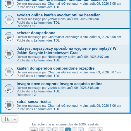
Dernier message par
CharmaineGreenough
«
dim. août 09, 2026 3:08 am
Publié dans
Le forum des TDL
avodart online kaufen avodart online bestellen
Dernier message par
yezikk
«
dim. août 09, 2026 3:08 am
Publié dans
Le forum des TDL
Réponses :
1
acheter domperidone
Dernier message par
CharmaineGreenough
«
dim. août 09, 2026 3:08 am
Publié dans
Le forum des TDL
Jaki jest najszybszy sposób na wygranie pieniędzy? W
Jakim Kasynie Internetowym Grac
Dernier message par
Nolieangency
«
dim. août 09, 2026 3:07 am
Publié dans
Le forum des TDL
kaufen domperidon domperidone rezeptfrei
Dernier message par
CharmaineGreenough
«
dim. août 09, 2026 3:07 am
Publié dans
Le forum des TDL
lovegra dove comprare lovegra acquisto online
Dernier message par
yezikk
«
dim. août 09, 2026 3:06 am
Publié dans
Le forum des TDL
Réponses :
2
xatral senza ricetta
Dernier message par
CharmaineGreenough
«
dim. août 09, 2026 3:06 am
Publié dans
Le forum des TDL
La recherche a retourné plus de 1000 résultats
Page
4
sur
40
1
2
3
4
5
6
40
…