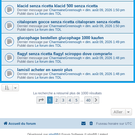
klacid senza ricetta klacid 500 senza ricetta
Dernier message par
CharmaineGreenough
«
dim. août 09, 2026 1:50 pm
Publié dans
Le forum des TDL
citalopram gocce senza ricetta citalopram senza ricetta
Dernier message par
CharmaineGreenough
«
dim. août 09, 2026 1:50 pm
Publié dans
Le forum des TDL
glucophage bestellen glucophage 1000 kaufen
Dernier message par
CharmaineGreenough
«
dim. août 09, 2026 1:49 pm
Publié dans
Le forum des TDL
flagyl senza ricetta flagyl sciroppo dove comprarlo
Dernier message par
CharmaineGreenough
«
dim. août 09, 2026 1:48 pm
Publié dans
Le forum des TDL
lamisil acheter en savoir plus
Dernier message par
CharmaineGreenough
«
dim. août 09, 2026 1:48 pm
Publié dans
Le forum des TDL
La recherche a retourné plus de 1000 résultats
Page
1
sur
40
1
2
3
4
5
40
Suivant
…
Aller
Accueil du forum
Fuseau horaire sur
UTC
Développé par
phpBB
® Forum Software © phpBB Limited