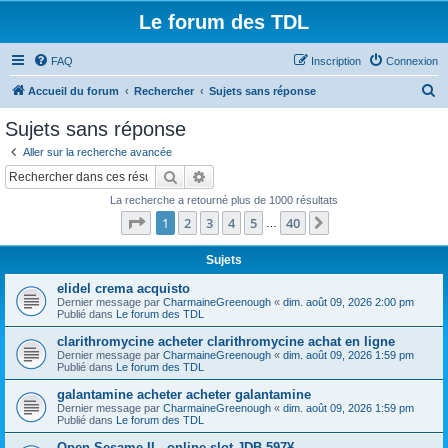
Le forum des TDL
FAQ
Inscription
Connexion
R
Accueil du forum
Rechercher
Sujets sans réponse
e
Sujets sans réponse
c
Aller sur la recherche avancée
h
Rechercher
Recherche avancée
e
La recherche a retourné plus de 1000 résultats
r
Page
1
sur
40
1
2
3
4
5
40
Suivant
…
c
h
Sujets
e
elidel crema acquisto
Dernier message par
CharmaineGreenough
«
dim. août 09, 2026 2:00 pm
r
Publié dans
Le forum des TDL
clarithromycine acheter clarithromycine achat en ligne
Dernier message par
CharmaineGreenough
«
dim. août 09, 2026 1:59 pm
Publié dans
Le forum des TDL
galantamine acheter acheter galantamine
Dernier message par
CharmaineGreenough
«
dim. août 09, 2026 1:59 pm
Publié dans
Le forum des TDL
Open Sesame II - online slot JDB 597¥