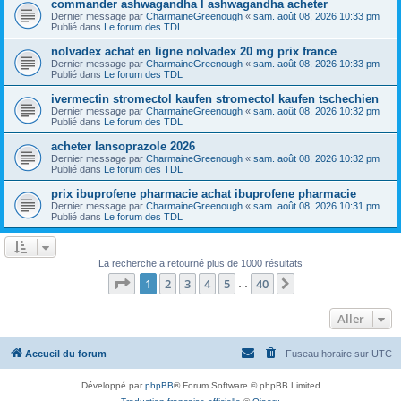
commander ashwagandha l ashwagandha acheter
Dernier message par
CharmaineGreenough
«
sam. août 08, 2026 10:33 pm
Publié dans
Le forum des TDL
nolvadex achat en ligne nolvadex 20 mg prix france
Dernier message par
CharmaineGreenough
«
sam. août 08, 2026 10:33 pm
Publié dans
Le forum des TDL
ivermectin stromectol kaufen stromectol kaufen tschechien
Dernier message par
CharmaineGreenough
«
sam. août 08, 2026 10:32 pm
Publié dans
Le forum des TDL
acheter lansoprazole 2026
Dernier message par
CharmaineGreenough
«
sam. août 08, 2026 10:32 pm
Publié dans
Le forum des TDL
prix ibuprofene pharmacie achat ibuprofene pharmacie
Dernier message par
CharmaineGreenough
«
sam. août 08, 2026 10:31 pm
Publié dans
Le forum des TDL
La recherche a retourné plus de 1000 résultats
Page
1
sur
40
1
2
3
4
5
40
Suivant
…
Aller
Accueil du forum
Fuseau horaire sur
UTC
Développé par
phpBB
® Forum Software © phpBB Limited