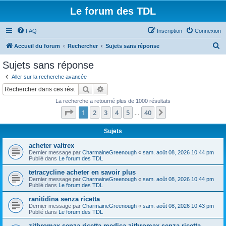
Le forum des TDL
FAQ
Inscription
Connexion
R
Accueil du forum
Rechercher
Sujets sans réponse
e
Sujets sans réponse
c
Aller sur la recherche avancée
h
Rechercher
Recherche avancée
e
La recherche a retourné plus de 1000 résultats
r
Page
1
sur
40
1
2
3
4
5
40
Suivant
…
c
h
Sujets
e
acheter valtrex
Dernier message par
CharmaineGreenough
«
sam. août 08, 2026 10:44 pm
r
Publié dans
Le forum des TDL
tetracycline acheter en savoir plus
Dernier message par
CharmaineGreenough
«
sam. août 08, 2026 10:44 pm
Publié dans
Le forum des TDL
ranitidina senza ricetta
Dernier message par
CharmaineGreenough
«
sam. août 08, 2026 10:43 pm
Publié dans
Le forum des TDL
zithromax senza ricetta medica zithromax senza ricetta