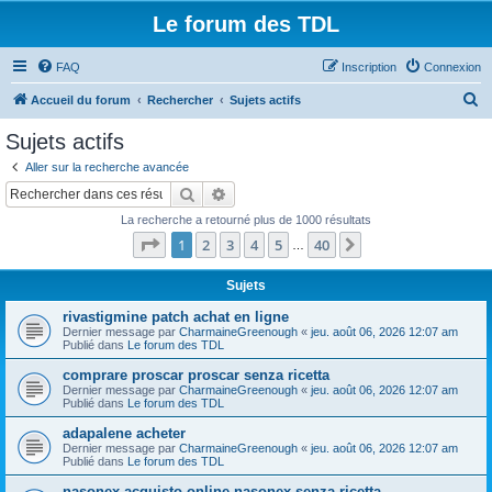
Le forum des TDL
FAQ
Inscription
Connexion
R
Accueil du forum
Rechercher
Sujets actifs
e
Sujets actifs
c
Aller sur la recherche avancée
h
Rechercher
Recherche avancée
e
La recherche a retourné plus de 1000 résultats
r
Page
1
sur
40
1
2
3
4
5
40
Suivant
…
c
h
Sujets
e
rivastigmine patch achat en ligne
Dernier message par
CharmaineGreenough
«
jeu. août 06, 2026 12:07 am
r
Publié dans
Le forum des TDL
comprare proscar proscar senza ricetta
Dernier message par
CharmaineGreenough
«
jeu. août 06, 2026 12:07 am
Publié dans
Le forum des TDL
adapalene acheter
Dernier message par
CharmaineGreenough
«
jeu. août 06, 2026 12:07 am
Publié dans
Le forum des TDL
nasonex acquisto online nasonex senza ricetta