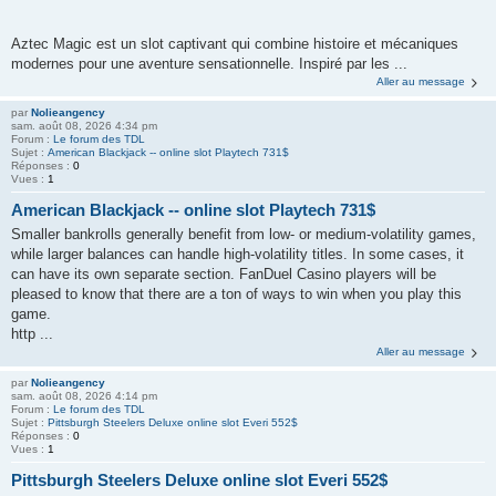
Aztec Magic est un slot captivant qui combine histoire et mécaniques
modernes pour une aventure sensationnelle. Inspiré par les ...
Aller au message
par
Nolieangency
sam. août 08, 2026 4:34 pm
Forum :
Le forum des TDL
Sujet :
American Blackjack -- online slot Playtech 731$
Réponses :
0
Vues :
1
American Blackjack -- online slot Playtech 731$
Smaller bankrolls generally benefit from low- or medium-volatility games,
while larger balances can handle high-volatility titles. In some cases, it
can have its own separate section. FanDuel Casino players will be
pleased to know that there are a ton of ways to win when you play this
game.
http ...
Aller au message
par
Nolieangency
sam. août 08, 2026 4:14 pm
Forum :
Le forum des TDL
Sujet :
Pittsburgh Steelers Deluxe online slot Everi 552$
Réponses :
0
Vues :
1
Pittsburgh Steelers Deluxe online slot Everi 552$