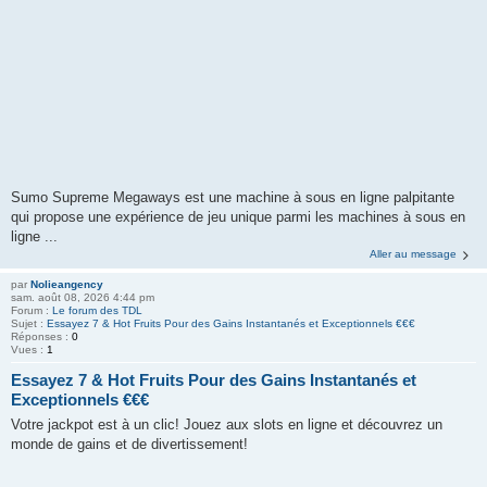
Sumo Supreme Megaways est une machine à sous en ligne palpitante
qui propose une expérience de jeu unique parmi les machines à sous en
ligne ...
Aller au message
par
Nolieangency
sam. août 08, 2026 4:44 pm
Forum :
Le forum des TDL
Sujet :
Essayez 7 & Hot Fruits Pour des Gains Instantanés et Exceptionnels €€€
Réponses :
0
Vues :
1
Essayez 7 & Hot Fruits Pour des Gains Instantanés et
Exceptionnels €€€
Votre jackpot est à un clic! Jouez aux slots en ligne et découvrez un
monde de gains et de divertissement!