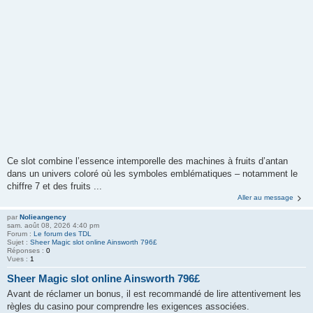
Ce slot combine l’essence intemporelle des machines à fruits d’antan
dans un univers coloré où les symboles emblématiques – notamment le
chiffre 7 et des fruits ...
Aller au message
par
Nolieangency
sam. août 08, 2026 4:40 pm
Forum :
Le forum des TDL
Sujet :
Sheer Magic slot online Ainsworth 796£
Réponses :
0
Vues :
1
Sheer Magic slot online Ainsworth 796£
Avant de réclamer un bonus, il est recommandé de lire attentivement les
règles du casino pour comprendre les exigences associées.