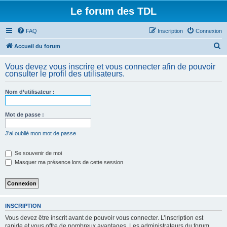
Le forum des TDL
FAQ
Inscription
Connexion
R
Accueil du forum
e
Vous devez vous inscrire et vous connecter afin de pouvoir
c
consulter le profil des utilisateurs.
h
Nom d’utilisateur :
e
r
Mot de passe :
c
h
J’ai oublié mon mot de passe
e
Se souvenir de moi
r
Masquer ma présence lors de cette session
INSCRIPTION
Vous devez être inscrit avant de pouvoir vous connecter. L’inscription est
rapide et vous offre de nombreux avantages. Les administrateurs du forum