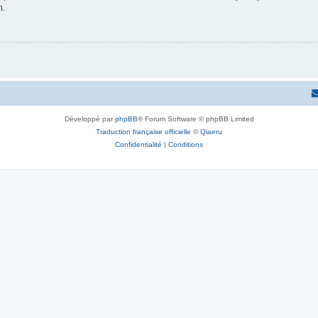
n.
Développé par
phpBB
® Forum Software © phpBB Limited
Traduction française officielle
©
Qiaeru
Confidentialité
|
Conditions