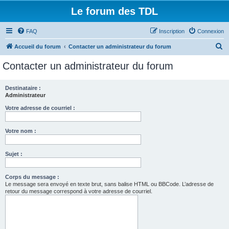
Le forum des TDL
FAQ
Inscription
Connexion
R
Accueil du forum
Contacter un administrateur du forum
e
Contacter un administrateur du forum
c
h
Destinataire :
Administrateur
e
r
Votre adresse de courriel :
c
Votre nom :
h
e
Sujet :
r
Corps du message :
Le message sera envoyé en texte brut, sans balise HTML ou BBCode. L’adresse de
retour du message correspond à votre adresse de courriel.