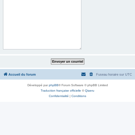
Accueil du forum
Fuseau horaire sur
UTC
Développé par
phpBB
® Forum Software © phpBB Limited
Traduction française officielle
©
Qiaeru
Confidentialité
|
Conditions