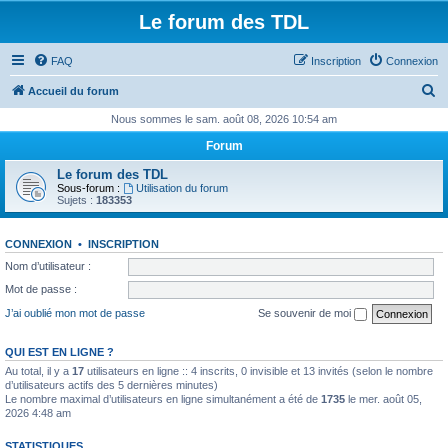
Le forum des TDL
FAQ
Inscription
Connexion
R
Accueil du forum
e
Nous sommes le sam. août 08, 2026 10:54 am
c
Forum
h
Le forum des TDL
e
Sous-forum :
Utilisation du forum
Sujets :
183353
r
c
CONNEXION
•
INSCRIPTION
h
Nom d’utilisateur :
e
Mot de passe :
r
J’ai oublié mon mot de passe
Se souvenir de moi
QUI EST EN LIGNE ?
Au total, il y a
17
utilisateurs en ligne :: 4 inscrits, 0 invisible et 13 invités (selon le nombre
d’utilisateurs actifs des 5 dernières minutes)
Le nombre maximal d’utilisateurs en ligne simultanément a été de
1735
le mer. août 05,
2026 4:48 am
STATISTIQUES