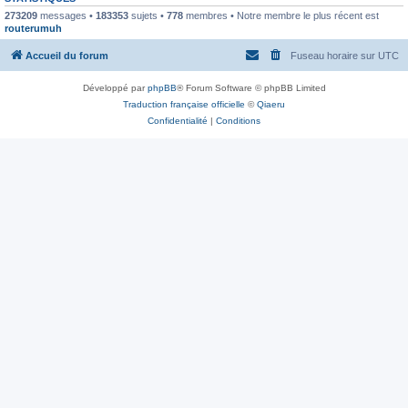
273209
messages •
183353
sujets •
778
membres • Notre membre le plus récent est
routerumuh
Accueil du forum
Fuseau horaire sur
UTC
Développé par
phpBB
® Forum Software © phpBB Limited
Traduction française officielle
©
Qiaeru
Confidentialité
|
Conditions