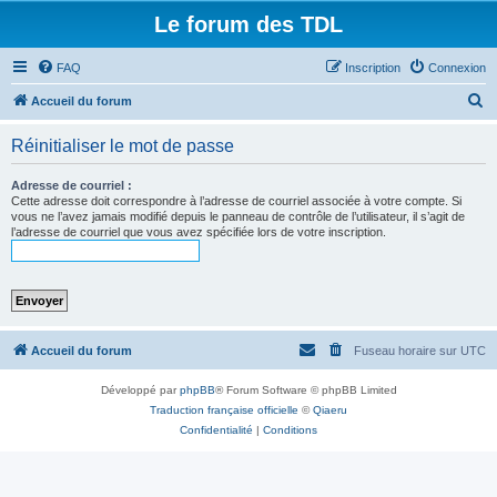
Le forum des TDL
FAQ
Inscription
Connexion
R
Accueil du forum
e
Réinitialiser le mot de passe
c
h
Adresse de courriel :
Cette adresse doit correspondre à l’adresse de courriel associée à votre compte. Si
e
vous ne l’avez jamais modifié depuis le panneau de contrôle de l’utilisateur, il s’agit de
l’adresse de courriel que vous avez spécifiée lors de votre inscription.
r
c
h
e
r
Accueil du forum
Fuseau horaire sur
UTC
Développé par
phpBB
® Forum Software © phpBB Limited
Traduction française officielle
©
Qiaeru
Confidentialité
|
Conditions