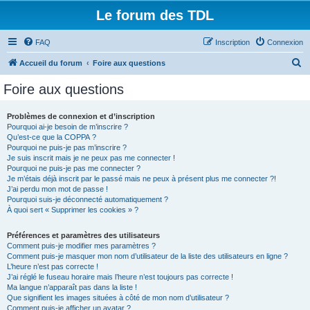
Le forum des TDL
FAQ
Inscription
Connexion
R
Accueil du forum
Foire aux questions
e
Foire aux questions
c
h
Problèmes de connexion et d’inscription
Pourquoi ai-je besoin de m’inscrire ?
e
Qu’est-ce que la COPPA ?
r
Pourquoi ne puis-je pas m’inscrire ?
Je suis inscrit mais je ne peux pas me connecter !
c
Pourquoi ne puis-je pas me connecter ?
Je m’étais déjà inscrit par le passé mais ne peux à présent plus me connecter ?!
h
J’ai perdu mon mot de passe !
e
Pourquoi suis-je déconnecté automatiquement ?
À quoi sert « Supprimer les cookies » ?
r
Préférences et paramètres des utilisateurs
Comment puis-je modifier mes paramètres ?
Comment puis-je masquer mon nom d’utilisateur de la liste des utilisateurs en ligne ?
L’heure n’est pas correcte !
J’ai réglé le fuseau horaire mais l’heure n’est toujours pas correcte !
Ma langue n’apparaît pas dans la liste !
Que signifient les images situées à côté de mon nom d’utilisateur ?
Comment puis-je afficher un avatar ?