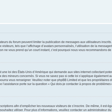
trateurs du forum peuvent limiter la publication de messages aux utilisateurs inscri
visiteurs, tels que l’affichage d’avatars personnalisés, l’utilisation de la messager
ription ne vous prend qu’un court instant, c’est pourquoi nous vous recommandons de l
t une loi des États-Unis d’Amérique qui demande aux sites internet collectant pot
 des mineurs concernés. Si vous ne savez pas si cette loi s’applique également au
 pourra vous renseigner. Veuillez noter que phpBB Limited et que les propriétaires
ue l’assistance porte sur la question « Qui dois-je contacter à propos de problèmes 
inscriptions afin d’empêcher les nouveaux visiteurs de s’inscrire. De même, il est é
s souhaitez utiliser. Pour plus d’informations, veuillez contacter un administrateur du