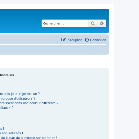
Rechercher
Recherche avancé
Inscription
Connexion
lisateurs
t puis-je en rejoindre un ?
 groupe d’utilisateurs ?
araissent dans une couleur différente ?
défaut » ?
s !
non sollicités !
e de la part de quelqu’un sur ce forum !