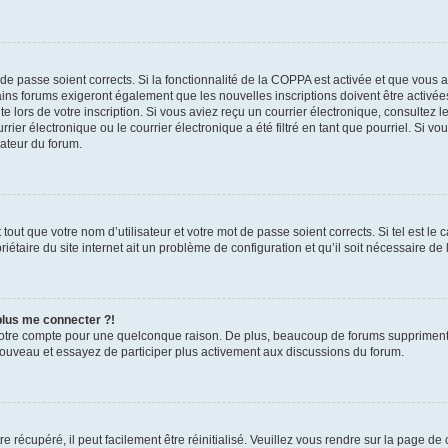
t de passe soient corrects. Si la fonctionnalité de la COPPA est activée et que vous 
ains forums exigeront également que les nouvelles inscriptions doivent être activée
te lors de votre inscription. Si vous aviez reçu un courrier électronique, consultez l
r électronique ou le courrier électronique a été filtré en tant que pourriel. Si vo
rateur du forum.
out que votre nom d’utilisateur et votre mot de passe soient corrects. Si tel est le
iétaire du site internet ait un problème de configuration et qu’il soit nécessaire de l
 plus me connecter ?!
votre compte pour une quelconque raison. De plus, beaucoup de forums suppriment pér
 nouveau et essayez de participer plus activement aux discussions du forum.
 récupéré, il peut facilement être réinitialisé. Veuillez vous rendre sur la page de