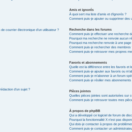
Amis et ignorés
À quoi sert ma liste d’amis et d’ignorés ?
Comment puis-je ajouter ou supprimer des uti
Recherche dans les forums
de courrier électronique d’un utilisateur ?
Comment puis-je effectuer une recherche d
Pourquoi ma recherche ne renvoie aucun ré
Pourquoi ma recherche renvoie à une page 
Comment puis-je rechercher des membres 
Comment puis-je retrouver mes propres me
Favoris et abonnements
Quelle est la différence entre les favoris e
Comment puis-je ajouter aux favoris ou m’ab
Comment puis-je m’abonner à un forum spéc
Comment puis-je résilier mes abonnements
rédaction d’un sujet ?
Pièces jointes
Quelles pièces jointes sont autorisées sur 
Comment puis-je retrouver toutes mes pièce
À propos de phpBB
Qui a développé ce logiciel de forum de dis
Pourquoi la fonctionnalité X n’est pas dispon
Qui dois-je contacter à propos de problèmes
Comment puis-je contacter un administrateu