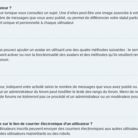
ateur ?
ur lorsque vous consultez un sujet. Une d’elles peut être une image associée à vo
mbre de messages que vous avez publié, ou permet de différencier votre statut parti
 unique et personnelle à chaque utilisateur.
ous pouvez ajouter un avatar en utilisant une des quatre méthodes suivantes : le serv
ent activer ou non la fonctionnalité des avatars et des méthodes qu’ils veuillent ren
forum.
ur, indiquent votre activité selon le nombre de messages que vous avez publié ou id
eul un administrateur du forum peut modifier le texte des rangs du forum. Merci de 
de forums ne toléreront pas ce procédé et un administrateur ou un modérateur pou
ur le lien de courrier électronique d’un utilisateur ?
s utilisateurs inscrits peuvent envoyer des courriers électroniques aux autres utili
es utilisateurs malveillants ou des robots.