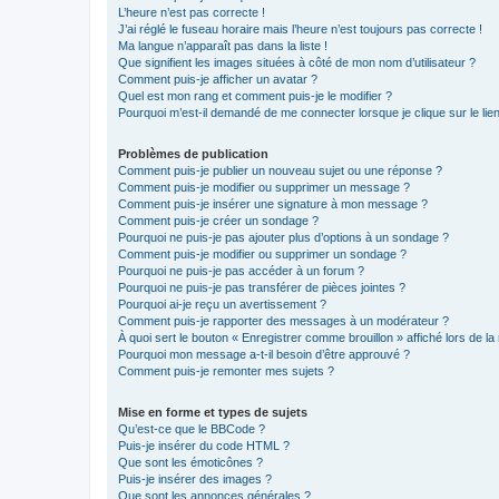
L’heure n’est pas correcte !
J’ai réglé le fuseau horaire mais l’heure n’est toujours pas correcte !
Ma langue n’apparaît pas dans la liste !
Que signifient les images situées à côté de mon nom d’utilisateur ?
Comment puis-je afficher un avatar ?
Quel est mon rang et comment puis-je le modifier ?
Pourquoi m’est-il demandé de me connecter lorsque je clique sur le lien 
Problèmes de publication
Comment puis-je publier un nouveau sujet ou une réponse ?
Comment puis-je modifier ou supprimer un message ?
Comment puis-je insérer une signature à mon message ?
Comment puis-je créer un sondage ?
Pourquoi ne puis-je pas ajouter plus d’options à un sondage ?
Comment puis-je modifier ou supprimer un sondage ?
Pourquoi ne puis-je pas accéder à un forum ?
Pourquoi ne puis-je pas transférer de pièces jointes ?
Pourquoi ai-je reçu un avertissement ?
Comment puis-je rapporter des messages à un modérateur ?
À quoi sert le bouton « Enregistrer comme brouillon » affiché lors de la 
Pourquoi mon message a-t-il besoin d’être approuvé ?
Comment puis-je remonter mes sujets ?
Mise en forme et types de sujets
Qu’est-ce que le BBCode ?
Puis-je insérer du code HTML ?
Que sont les émoticônes ?
Puis-je insérer des images ?
Que sont les annonces générales ?