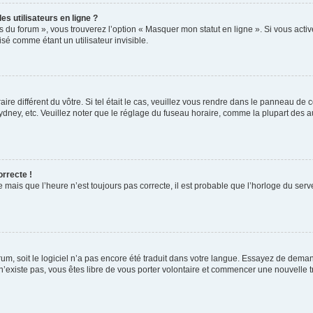
s utilisateurs en ligne ?
s du forum », vous trouverez l’option « Masquer mon statut en ligne ». Si vous activ
é comme étant un utilisateur invisible.
aire différent du vôtre. Si tel était le cas, veuillez vous rendre dans le panneau de co
ey, etc. Veuillez noter que le réglage du fuseau horaire, comme la plupart des autr
orrecte !
 mais que l’heure n’est toujours pas correcte, il est probable que l’horloge du serve
orum, soit le logiciel n’a pas encore été traduit dans votre langue. Essayez de deman
 n’existe pas, vous êtes libre de vous porter volontaire et commencer une nouvelle t