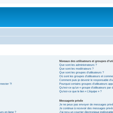
Niveaux des utilisateurs et groupes d’uti
Que sont les administrateurs ?
Que sont les modérateurs ?
Que sont les groupes d’utilisateurs ?
Où sont les groupes d’utilisateurs et commen
Comment puis-je devenir le responsable d’un
nnecter ?!
Pourquoi certains groupes d’utilisateurs app
Qu’est-ce qu’un « groupe d’utilisateurs par 
Qu’est-ce que le lien « L’équipe » ?
Messagerie privée
Je ne peux pas envoyer de messages privé
Je continue à recevoir des messages privés 
urs en ligne ?
J’ai reçu un courrier électronique indésirabl