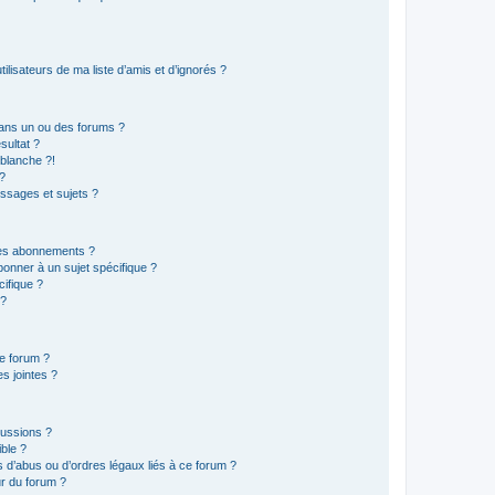
lisateurs de ma liste d’amis et d’ignorés ?
ans un ou des forums ?
sultat ?
blanche ?!
?
ssages et sujets ?
t les abonnements ?
onner à un sujet spécifique ?
ifique ?
 ?
ce forum ?
s jointes ?
cussions ?
ible ?
 d’abus ou d’ordres légaux liés à ce forum ?
r du forum ?