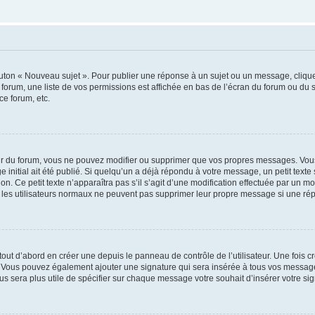
outon « Nouveau sujet ». Pour publier une réponse à un sujet ou un message, cliqu
 forum, une liste de vos permissions est affichée en bas de l’écran du forum ou du
ce forum, etc.
r du forum, vous ne pouvez modifier ou supprimer que vos propres messages. Vou
 initial ait été publié. Si quelqu’un a déjà répondu à votre message, un petit text
ion. Ce petit texte n’apparaîtra pas s’il s’agit d’une modification effectuée par un 
ue les utilisateurs normaux ne peuvent pas supprimer leur propre message si une ré
ut d’abord en créer une depuis le panneau de contrôle de l’utilisateur. Une fois c
ure. Vous pouvez également ajouter une signature qui sera insérée à tous vos mess
 vous sera plus utile de spécifier sur chaque message votre souhait d’insérer votre si