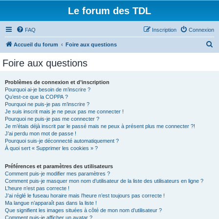
Le forum des TDL
FAQ
Inscription
Connexion
R
Accueil du forum
Foire aux questions
e
Foire aux questions
c
h
Problèmes de connexion et d’inscription
Pourquoi ai-je besoin de m’inscrire ?
e
Qu’est-ce que la COPPA ?
r
Pourquoi ne puis-je pas m’inscrire ?
Je suis inscrit mais je ne peux pas me connecter !
c
Pourquoi ne puis-je pas me connecter ?
Je m’étais déjà inscrit par le passé mais ne peux à présent plus me connecter ?!
h
J’ai perdu mon mot de passe !
e
Pourquoi suis-je déconnecté automatiquement ?
À quoi sert « Supprimer les cookies » ?
r
Préférences et paramètres des utilisateurs
Comment puis-je modifier mes paramètres ?
Comment puis-je masquer mon nom d’utilisateur de la liste des utilisateurs en ligne ?
L’heure n’est pas correcte !
J’ai réglé le fuseau horaire mais l’heure n’est toujours pas correcte !
Ma langue n’apparaît pas dans la liste !
Que signifient les images situées à côté de mon nom d’utilisateur ?
Comment puis-je afficher un avatar ?