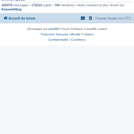
265978
messages •
178110
sujets •
769
membres • Notre membre le plus récent est
KennethNog
Accueil du forum
Fuseau horaire sur
UTC
Développé par
phpBB
® Forum Software © phpBB Limited
Traduction française officielle
©
Qiaeru
Confidentialité
|
Conditions