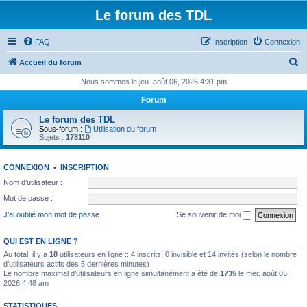
Le forum des TDL
FAQ
Inscription
Connexion
R
Accueil du forum
e
Nous sommes le jeu. août 06, 2026 4:31 pm
c
Forum
h
Le forum des TDL
e
Sous-forum :
Utilisation du forum
Sujets :
178110
r
c
CONNEXION
•
INSCRIPTION
h
Nom d’utilisateur :
e
Mot de passe :
r
J’ai oublié mon mot de passe
Se souvenir de moi
QUI EST EN LIGNE ?
Au total, il y a
18
utilisateurs en ligne :: 4 inscrits, 0 invisible et 14 invités (selon le nombre
d’utilisateurs actifs des 5 dernières minutes)
Le nombre maximal d’utilisateurs en ligne simultanément a été de
1735
le mer. août 05,
2026 4:48 am
STATISTIQUES